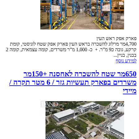
פארק אפק ראש העין
4,700מר מרלוג להשכרה בראש העין פארק אפק שטח לוגיסטי, קומת
קרקע, גובה כ9 מ”ר. + כ- 1,000 מ”ר משרדים, קומה עצמאית, קומה 2
בבנין, בניין...
למידע נוסף
650מר שטח להשכרה לאחסנה +150מר
משרדים בפארק תעשיות גזר / 6 מטר תקרה /
מיידי