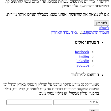
לידיעתך, מדי יום מתוספים עשרות נכסים, אחד מהם עשוי להתאים לך,
באפשרותך להיחשף אליו ראשון.
אם לא מצאת את שחיפשת, אנחנו נמצא בשבילך ונעדכן אותך מיידית.
לחץ כאן
למעלה
העמוד הראשון
3
2
1
…
5
<
העמוד האחרון
הצטרפו אלינו
facebook
twitter
linkedin
youtube
הרשמו לניוזלטר
מעוניין לקבל מידע מחקר עדכני על הנדל״ן העסקי בארץ ובחול וכן
הצעות השקעה ייחודיות בנכסים עסקיים לסוגיהם, קרקעות, נדל״ן
בתכנון, נדל״ן מבשיל, או נדל״ן עסקי מניב.