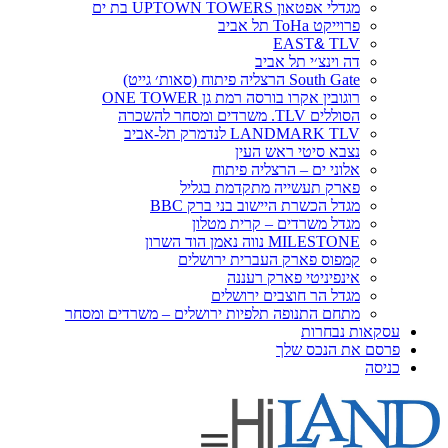
מגדלי אפטאון UPTOWN TOWERS בת ים
פרוייקט ToHa תל אביב
EAST
&
TLV
דה וינצ׳י תל אביב
South Gate הרצליה פיתוח (סאות׳ גייט)
רוגובין אקרו בורסה רמת גן ONE TOWER
הסוללים TLV. משרדים ומסחר להשכרה
LANDMARK TLV לנדמרק תל-אביב
נצבא סיטי ראש העין
אלוני ים – הרצליה פיתוח
פארק תעשייה מתקדמת בגליל
מגדל הכשרת היישוב בני ברק BBC
מגדל משרדים – קרית מטלון
MILESTONE נווה נאמן הוד השרון
קמפוס פארק העברית ירושלים
אינפיניטי פארק רעננה
מגדל הר חוצבים ירושלים
מתחם התנופה תלפיות ירושלים – משרדים ומסחר
עסקאות נבחרות
פרסם את הנכס שלך
כניסה