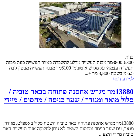
כנות
3800-6300מר מבנה תעשייה מרלוג להשכרה באזור תעשייה כנות מבנה
תעשייה עצמאי על מגרש אוטונומי 6100מר מבנה תעשייה מבטון גובה
6.5 מ בשטח 3,800 מר +...
למידע נוסף
13880מר מגרש אחסנה פתוחה בבאר טוביה /
סלול מואר ומגודר / שער כניסה / מחסום / מיידי
13880מר מגרש אחסנה פתוחה באר טוביה השטח סלול באספלט, מגודר,
מואר, עם שער כניסה ומחסום השטח לא ניתן לחלוקה אזור תעשייה באר
טוביה מיידי היצע...