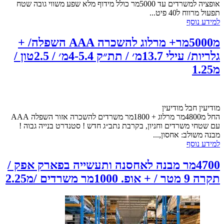
אופציה למשרדים עד 5000מר כולל מידוף מלא שפע משווי גובה שטח
תפעול מרווח ל40 פיט...
למידע נוסף
מ5000מר+ מרלוג להשכרה AAA השפלה/ +
גלריות/ עילי 13.7מ׳ / תת״ק 4-5.4מ׳ / 2.5טון /
מ1.25
מודיעין חבל מודיעין
החל מ4800מר מרלוג + 1800מר משרדים להשכרה אזור השפלה AAA
עם שטחי משרדים וחניון, בקרבת נתב״ג חדש ! סטנדרט בנייה גבוה !
מבנה משולב: אחסון,...
למידע נוסף
4700מר מבנה לאחסנה ותעשייה בפארק אפק /
תקרה 9 מטר / + אופ. 1000מר משרדים /מ2.25