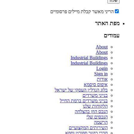
הריני מאשר קבלת מיילים פרסומיים
מפת האתר
עמודים
About
About
Industrial Buildings
Industrial Buildings
Login
Sign in
אודות
איפוס סיסמא
בלוג הנדל״ן העסקי של ישראל
בנייני משרדים
בנייני משרדים ברמת החייל
הלקוחות שלנו
הנכס הוזן בהצלחה
הנכסים שלי
הרשמה
השירותים המקצועיים
חדרי כושר ספורט וספא