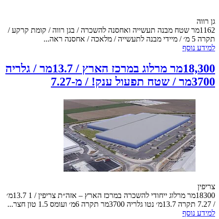
גן רווה
1162מר שטח מבנה תעשייה ואחסנה להשכרה / בגן רווה / קומת קרקע /
תקרה 5 מ׳ / מיידי מבנה לתעשייה / מלאכה / אחסנה ראה...
למידע נוסף
18,300מר מרלוג במרכז הארץ / 13.7מר / גלריה
3700מר / שטח תפעול ענק! / מ-7.27
צריפין
18300מר מרלוג ייחודי להשכרה במרכז הארץ – אזה״ת צריפין / 1 13.7מ׳
/ 7.27 תקרה 13.7מ׳ נטו גלריה 3700מר תקרה 6מ׳ ועומס 1.5 טון חצר...
למידע נוסף