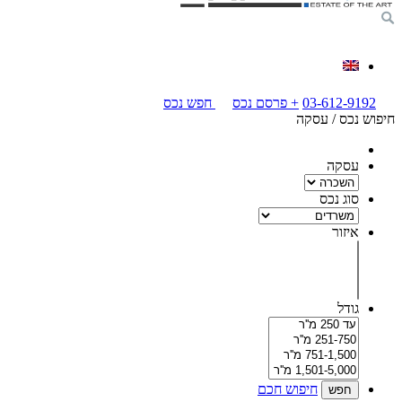
03-612-9192
+
פרסם נכס
חפש נכס
חיפוש נכס / עסקה
עסקה
סוג נכס
איזור
גודל
חיפוש חכם