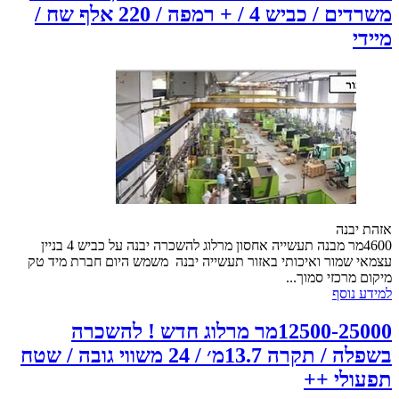
משרדים / כביש 4 / + רמפה / 220 אלף שח /
מיידי
אזהת יבנה
4600מר מבנה תעשייה אחסון מרלוג להשכרה יבנה על כביש 4 בניין
עצמאי שמור ואיכותי באזור תעשייה יבנה משמש היום חברת מיד טק
מיקום מרכזי סמוך...
למידע נוסף
12500-25000מר מרלוג חדש ! להשכרה
בשפלה / תקרה 13.7מ׳ / 24 משווי גובה / שטח
תפעולי ++