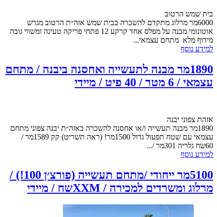
בית שמש הרטוב
6000מר מרלוג מתקדם להשכרה בבית שמש אזה״ת הרטוב מגרש
אוטונומי מבנה על מפלס אחד קרקע 12 פתחי פריקה טעינה ומשווי גובה
מידוף מלא מתחם עצמאי...
למידע נוסף
1890מר מבנה לתעשייה ואחסנה ביבנה / מתחם
עצמאי / 6 מטר / 40 פיט / מיידי
אזהת צפוני יבנה
1890מר מבנה תעשייה ו/או אחסנה להשכרה באזה״ת יבנה צפוני מתחם
עצמאי עם שטח תפעול גדול 1500מר! (ראה תשריט) קק 1589מר /
60שח גלריה 301מר /...
למידע נוסף
5100מר ייחודי /מתחם תעשייה (פורצ׳ן 100!) /
מרלוג ומשרדים למכירה / XXMשח / מיידי