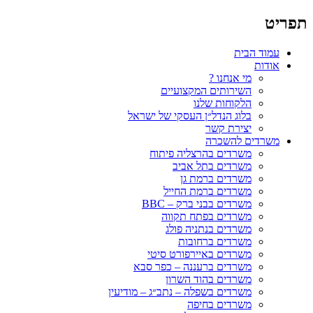
תפריט
עמוד הבית
אודות
מי אנחנו ?
השירותים המקצועיים
הלקוחות שלנו
בלוג הנדל״ן העסקי של ישראל
יצירת קשר
משרדים להשכרה
משרדים בהרצליה פיתוח
משרדים בתל אביב
משרדים ברמת גן
משרדים ברמת החייל
משרדים בבני ברק – BBC
משרדים בפתח תקווה
משרדים בנתניה פולג
משרדים ברחובות
משרדים באיירפורט סיטי
משרדים ברעננה – כפר סבא
משרדים בהוד השרון
משרדים בשפלה – נתב״ג – מודיעין
משרדים בחיפה