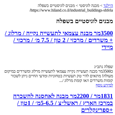
היילנד
> מבנה לוגיסטי > מבנים לוגיסטיים בשפלה
https://www.hiland.co.il/industrial_buildings-shfela/
מבנים לוגיסטיים בשפלה
3500מר מבנה עצמאי לתעשייה נקייה / מרלוג /
+ משרדים / מרכזי / 2 טון / 7.5 מ׳ / מרכזי /
מיידי
שפלה נתב״ג
כ3500מר מבנה תעשייה נקייה עצמאי לתעשייה מרלוג ומשרדים במיקום
מעולה! מתאים להיי טק תעשיות בטחוניות ומדעי החיים ניתן לשכור
קומות משרדים ו/או קומת מרלוג /...
למידע נוסף
1831מר / 2200מר מבנה לאחסנה להשכרה
במרכז הארץ / ראשל״צ / 5-6.5מ׳ / 1טון /
+ספרינקלרים