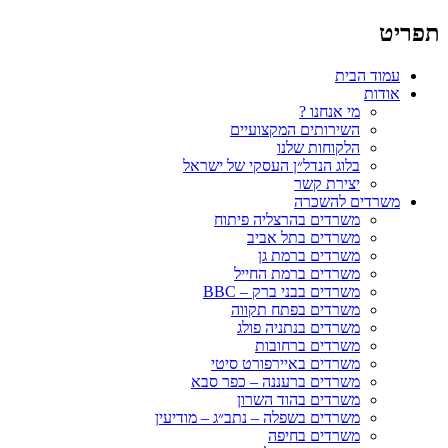
תפריט
עמוד הבית
אודות
מי אנחנו ?
השירותים המקצועיים
הלקוחות שלנו
בלוג הנדל״ן העסקי של ישראל
יצירת קשר
משרדים להשכרה
משרדים בהרצליה פיתוח
משרדים בתל אביב
משרדים ברמת גן
משרדים ברמת החייל
משרדים בבני ברק – BBC
משרדים בפתח תקווה
משרדים בנתניה פולג
משרדים ברחובות
משרדים באיירפורט סיטי
משרדים ברעננה – כפר סבא
משרדים בהוד השרון
משרדים בשפלה – נתב״ג – מודיעין
משרדים בחיפה