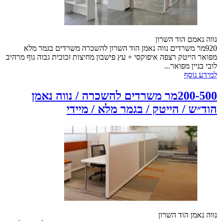
נווה נאמם הוד השרון
920מר משרדים נווה נאמן הוד השרון להשכרה משרדים בגמר מלא
מפואר הייטק רצפה איפוקסי + עץ פישבון מחיצות זכוכית גבוה נוף מרהיב
לובי בניין מפואר...
למידע נוסף
200-500מר משרדים להשכרה / נווה נאמן
הוד״ש / הייטק / בגמר מלא / מיידי
נווה נאמן הוד השרון