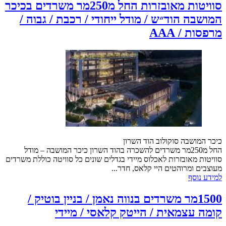
סוויטות מאובזרות החל מ250מר משרדים בכיכר
המושבה הוד״ש / מודל ייחודי / רכבת / גבוה /
מרפסות / AAA
כיכר המושבה סוקולוב הוד השרון
החל מ250מר משרדים להשכרה בהוד השרון כיכר המושבה – מודל
סוויטות מאובזרות לאכלוס מיידי בגדלים שונים כל סוויטה כוללת משרדים
מעוצבים ומרוהטים היי קלאס, חדר...
למידע נוסף
1500מר משרדים בנווה נאמן / בניין בוטיק /
קומה עצמאית / הייטק קלאסי / מיידי