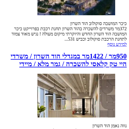
כיכר המושבה סוקולוב הוד השרון
372מר משרדים להשכרה בהוד השרון תחנת רכבת בפרוייקט כיכר
המושבה הוד השרון החדש והיוקרתי מיקום מעולה ! נגיש מאוד צמוד
לתחנת הרכבת סוקולוב וכביש 531...
למידע נוסף
950מר / 1422מר במגדלי הוד השרון / משרדי
היי טק קלאסי להשכרה / גמר מלא / מיידי
נווה נאמן הוד השרון