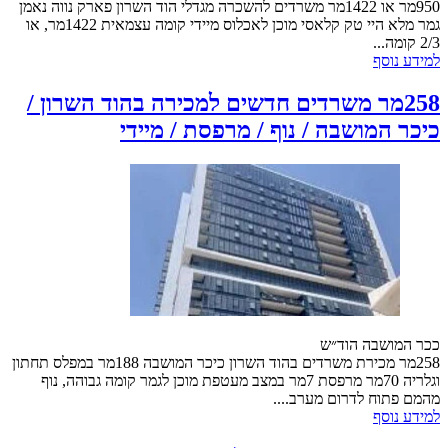
950מר או 1422מר משרדים להשכרה מגדלי הוד השרון פארק נווה נאמן
גמר מלא היי טק קלאסי מוכן לאכלוס מיידי קומה עצמאית 1422מר, או
2/3 קומה...
למידע נוסף
258מר משרדים חדשים למכירה בהוד השרון /
כיכר המושבה / נוף / מרפסת / מיידי
ככר המושבה הוד״ש
258מר מכירת משרדים בהוד השרון כיכר המושבה 188מר במפלס תחתון
וגלריה 70מר מרפסת 7מר במצב מעטפת מוכן לגמר קומה גבוהה, נוף
מהמם פתוח לדרום מערב....
למידע נוסף