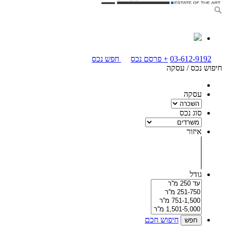
03-612-9192
+
פרסם נכס
חפש נכס
חיפוש נכס / עסקה
עסקה
סוג נכס
איזור
גודל
חיפוש חכם