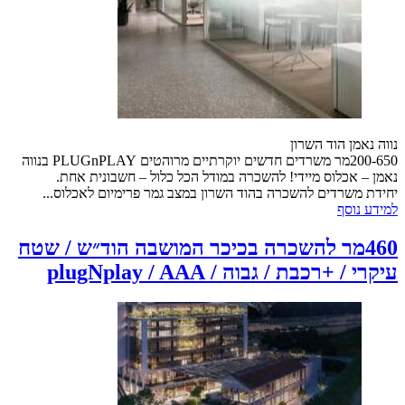
נווה נאמן הוד השרון
200-650מר משרדים חדשים יוקרתיים מרוהטים PLUGnPLAY בנווה
נאמן – אכלוס מיידי! להשכרה במודל הכל כלול – חשבונית אחת.
יחידת משרדים להשכרה בהוד השרון במצב גמר פרימיום לאכלוס...
למידע נוסף
460מר להשכרה בכיכר המושבה הוד״ש / שטח
עיקרי / +רכבת / גבוה / plugNplay / AAA