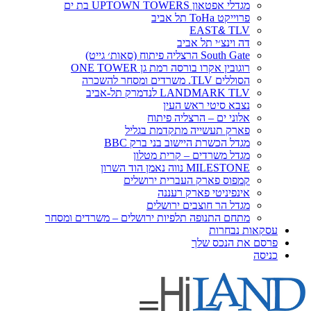
מגדלי אפטאון UPTOWN TOWERS בת ים
פרוייקט ToHa תל אביב
EAST
&
TLV
דה וינצ׳י תל אביב
South Gate הרצליה פיתוח (סאות׳ גייט)
רוגובין אקרו בורסה רמת גן ONE TOWER
הסוללים TLV. משרדים ומסחר להשכרה
LANDMARK TLV לנדמרק תל-אביב
נצבא סיטי ראש העין
אלוני ים – הרצליה פיתוח
פארק תעשייה מתקדמת בגליל
מגדל הכשרת היישוב בני ברק BBC
מגדל משרדים – קרית מטלון
MILESTONE נווה נאמן הוד השרון
קמפוס פארק העברית ירושלים
אינפיניטי פארק רעננה
מגדל הר חוצבים ירושלים
מתחם התנופה תלפיות ירושלים – משרדים ומסחר
עסקאות נבחרות
פרסם את הנכס שלך
כניסה