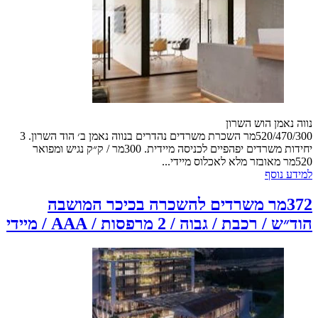
נווה נאמן הוש השרון
520/470/300מר השכרת משרדים נהדרים בנווה נאמן ב׳ הוד השרון. 3
יחידות משרדים יפהפיים לכניסה מיידית. 300מר / ק״ק נגיש ומפואר
520מר מאובזר מלא לאכלוס מיידי...
למידע נוסף
372מר משרדים להשכרה בכיכר המושבה
הוד״ש / רכבת / גבוה / 2 מרפסות / AAA / מיידי