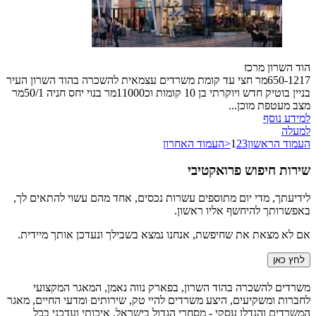
הוד השרון מרכז
650-1217מר חצי עד קומת משרדים עצמאית להשכרה בהוד השרון העיר
בניין בוטיק חדש ויוקרתי בן 10 קומות וכ11000מר בנוי יחס חניה 50/1מר
מצב מעטפת מוכן...
למידע נוסף
למעלה
העמוד הראשון
3
2
1
<
העמוד האחרון
שירות חיפוש פרואקטיבי
לידיעתך, מדי יום מתוספים עשרות נכסים, אחד מהם עשוי להתאים לך,
באפשרותך להיחשף אליו ראשון.
אם לא מצאת את שחיפשת, אנחנו נמצא בשבילך ונעדכן אותך מיידית.
לחץ כאן
משרדים להשכרה בהוד השרון, בפארק נווה נאמן, המאגר המקצועי
לחברות ומשקיעים, היצע משרדים להיי טק, שירותים ומדעי החיים, מאגר
המשרדים והנדלן עסקי - מסחרי הגדול בישראל, איכותי ועדכני בכל