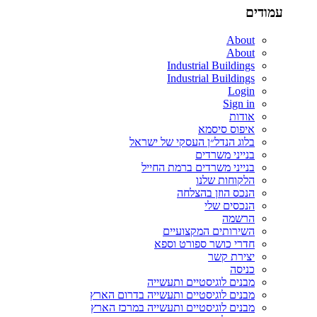
עמודים
About
About
Industrial Buildings
Industrial Buildings
Login
Sign in
אודות
איפוס סיסמא
בלוג הנדל״ן העסקי של ישראל
בנייני משרדים
בנייני משרדים ברמת החייל
הלקוחות שלנו
הנכס הוזן בהצלחה
הנכסים שלי
הרשמה
השירותים המקצועיים
חדרי כושר ספורט וספא
יצירת קשר
כניסה
מבנים לוגיסטיים ותעשייה
מבנים לוגיסטיים ותעשייה בדרום הארץ
מבנים לוגיסטיים ותעשייה במרכז הארץ