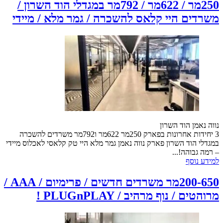
250מר / 622מר / 792מר במגדלי הוד השרון /
משרדים היי קלאס להשכרה / גמר מלא / מיידי
נווה נאמן הוד השרון
3 יחידות אחרונות בפארק 250מר 622מר ו792מר משרדים להשכרה
במגדלי הוד השרון פארק נווה נאמן גמר מלא היי טק קלאסי לאכלוס מיידי
– רמה גבוהה!...
למידע נוסף
200-650מר משרדים חדשים / פרימיום / AAA /
מרוהטים / נוף מרהיב / PLUGnPLAY !