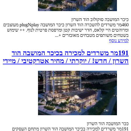
כיכר המושבה סוקולוב הוד השרון
460מר משרדים להשכרה הוד השרון כיכר המושבה plugNplay מעוצבים
ומרוהטים היי קלאס, חדר ישיבות קטן ומרפסת פרטית לנוף. ++ שימוש
בשטחים משותפים מטבחים מאובזרים +...
למידע נוסף
191מר משרדים למכירה בכיכר המושבה הוד
השרון / חדש! / יוקרתי / מחיר אטרקטיבי / מיידי
ככר המושבה הוד השרון
191מר משרדים למכירה בכיכר המושבה הוד השרון מתחם העסקים