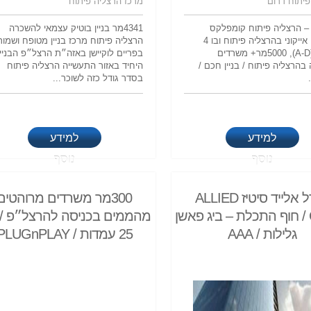
פיתוח דרום
מרכז הרצליה פיתוח
ם – הרצליה פיתוח קומפלקס
4341מר בניין בוטיק עצמאי להשכרה
משרדים אייקוני בהרצליה פיתוח ובו 4
הרצליה פיתוח מרכז בניין מטופח ושמור
בניינים (A-D), 5000מר+ משרדים
בפריים לוקיישן באזה״ת הרצל״פ הבניין
הרצליה פיתוח / בניין חכם /
היחיד באזור התעשייה הרצליה פיתוח
בסדר גודל כזה לשוכר...
למידע
למידע
נוסף
נוסף
מגדל אלייד סיטיז ALLIED
300מר משרדים מרוהטים
CITIES / חוף התכלת – ביג פאשן
גלילות / AAA
25 עמדות / PLUGnPLAY