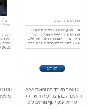
הרצליה פיתוח מרכז
הרצליה 
לאבלייס 
1550מר קומת הייטק משרדים השכרה
הרצליה פיתוח AAA + נוף לים! קומה
נדירה גבוהה אוטונומית במצב גמר מלא
AA בה
AA + ריהוט חדרים בגדלים שונים וחללי...
LEED GOLD בנייה ירוקה
למידע
נוסף
210מר משרד פנטהאוס AAA
להשכרה בהרצל״פ / חדש ! / ++
משכית 
גג ירוק ענק / נוף מרהיב לים