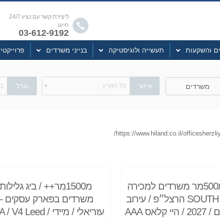
ליצירת קשר עם נציג 24/7
חייגו:
03-612-9192
ים והשקעות
תעשייה ולוגיסטיקה
בנייני משרדים
פרוייקטי
איזור
כל הארץ
גודל
כל
משרדים
החל מ500מר משרדים למכירה
מ1500מר++ / ביג גלילות
SOUTH GATE הרצל״פ / עירוב
משרדים בפארק עסקים –
 קלאס AAA
עזריאלי / מיידי / V4 Leed