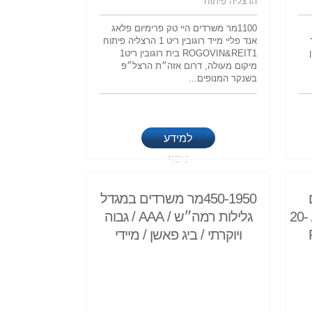
הרצליה פיתוח
1100מר משרדים היי טק פרימיום פלאג
אנד פליי מייד רוגובין ריט 1 הרצליה פיתוח
ROGOVIN&REIT1 בית רוגובין ריט1
מיקום מעולה, דרום אזה״ת הרצל״פ
בשנקר המנופים...
למידע
נוסף
450-1950מר משרדים במגדל
מהממים בכניסה להרצל״פ / 20-
גלילות רמה״ש / AAA / גבוה
ויוקרתי / ביג פאשן / מיידי