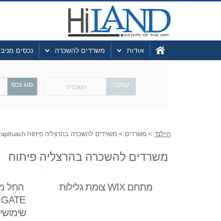
אודות
משרדים להשכרה
נכסים מניב
עסקה
סוג נכס
השכרה
היילנד
> משרדים > משרדים להשכרה בהרצליה פיתוח https://www.hiland.co.il/officesherzliyapituach/
משרדים להשכרה בהרצליה פיתוח
מתחם WIX צומת גלילות
שימושים / 2027 / היי