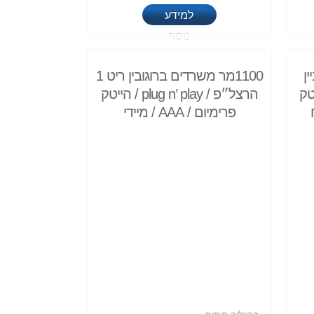
למידע
נוסף
ין
1100מר משרדים ברוגובין ריט 1
טק
הרצל״פ / plug n’ play / הייטק
פרימיום / AAA / מיידי