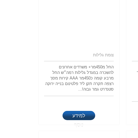
צומת גלילות
החל מ450מר+ משרדים אחרונים
להשכרה במגדל גלילות רמה״ש החל
מרבע קומה כ450מר AAA קירות מסך
רצפה תקרה תקן ליד פלטינום בנייה ירוקה
סטנדרט גמר גבוה!...
למידע
נוסף