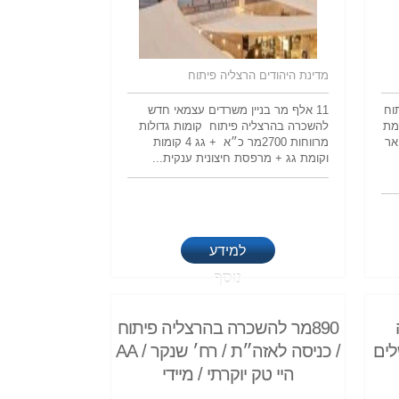
מדינת היהודים הרצליה פיתוח
וח
11 אלף מר בניין משרדים עצמאי חדש
מת
להשכרה בהרצליה פיתוח קומות גדולות
אר
מרווחות 2700מר כ״א + גג 4 קומות
וקומת גג + מרפסת חיצונית ענקית...
למידע
נוסף
890מר להשכרה בהרצליה פיתוח
לים
/ כניסה לאזה״ת / רח׳ שנקר / AA
היי טק יוקרתי / מיידי