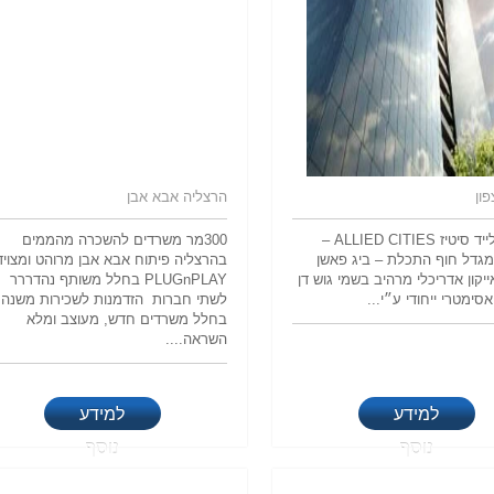
פון
הרצליה אבא אבן
מגדל אלייד סיטיז ALLIED CITIES –
300מר משרדים להשכרה מהממים
גדל חוף התכלת – ביג פאשן
בהרצליה פיתוח אבא אבן מרוהט ומצויד
ייקון אדריכלי מרהיב בשמי גוש דן
PLUGnPLAY בחלל משותף נהדררר
אסימטרי ייחודי ע״י...
לשתי חברות הזדמנות לשכירות משנה
בחלל משרדים חדש, מעוצב ומלא
השראה....
למידע
למידע
נוסף
נוסף