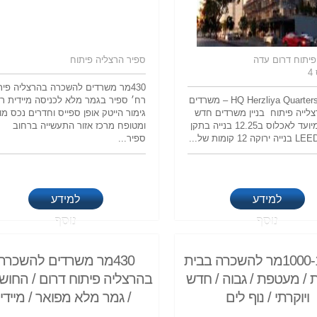
פיתוח דרום עדה
ספיר הרצליה פיתוח
4
430מר משרדים להשכרה בהרצליה פית
קמפוס HQ Herzliya Quarters – משרדים
רח׳ ספיר בגמר מלא לכניסה מיידית ר
רצלייה פיתוח בניין משרדים חדש
גימור הייטק אופן ספייס וחדרים נכס מו
ויוקרתי מיועד לאכלוס ב12.25 בנייה בתקן
ומטופח מרכז אזור התעשייה ברחוב
 12 קומות של...
ספיר...
למידע
למידע
נוסף
נוסף
1000-10000מר להשכרה בבית
430מר משרדים להשכרה
/ מעטפת / גבוה / חדש
בהרצליה פיתוח דרום / החוש
ויוקרתי / נוף לים
/ גמר מלא מפואר / מיידי