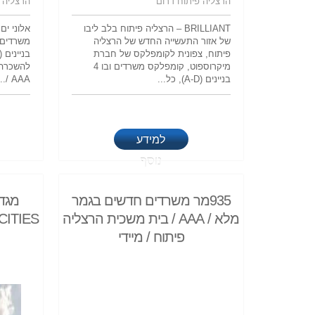
הרצליה פיתוח דרום
הרצליה 
BRILLIANT – הרצליה פיתוח בלב ליבו
אלוני י
של אזור התעשייה החדש של הרצליה
פיתוח, צפונית לקומפלקס של חברת
מיקרוספוט, קומפלקס משרדים ובו 4
להשכרה ב
בניינים (A-D), כל...
AAA /...
למידע
נוסף
935מר משרדים חדשים בגמר
מלא / AAA / בית משכית הרצליה
פיתוח / מיידי