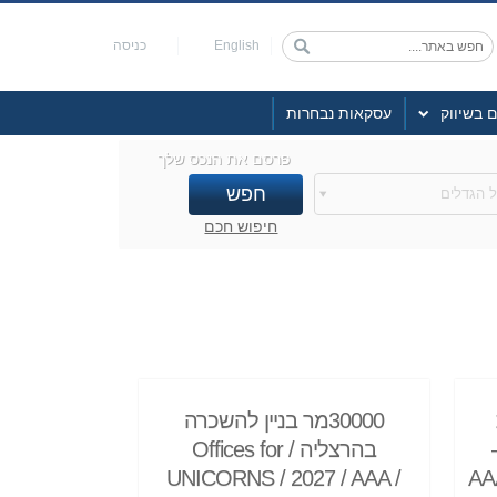
English
כניסה
ם בשיווק
עסקאות נבחרות
פרסם את הנכס שלך
 הגדלים
חיפוש חכם
30000מר בניין להשכרה
בהרצליה / Offices for
AAA / 
UNICORNS / 2027 / AAA /