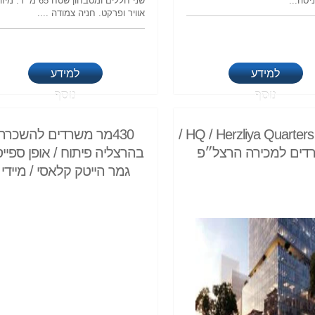
יסה...
שני חללים ומטבחון שטח 65 מ״ר. מי
אוויר ופרקט. חניה צמודה ....
למידע
למידע
נוסף
נוסף
קמפוס HQ / Herzliya Quarters /
430מר משרדים להשכרה
דים למכירה הרצל״פ
בהרצליה פיתוח / אופן ספייס
גמר הייטק קלאסי / מיידי