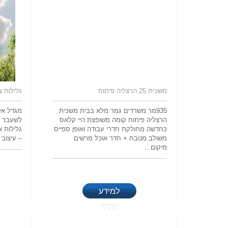
משכית 25 הרצליה פיתוח
גלילות צ
935מר משרדים גמר מלא בבית משכית
הרצליה פיתוח קומה משופצת היי קלאס
לשעבר מ
כחדשה מחולקת חדרי עבודה ואופן ספייס
גלילות א
משולב מטבח + חדר אוכל מרשים
– עיצוב 
מיקום...
למידע
נוסף