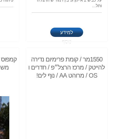
על כביש 2 איילון ו5 בין רמה״ש הרצליה
פיתוח כנ
ותל...
למידע
נוסף
1550מר / קומת פרימיום נדירה
להייטק / מרכז הרצל״פ / חדרים ו
משר
OS / מרוהט AA / נוף לים!