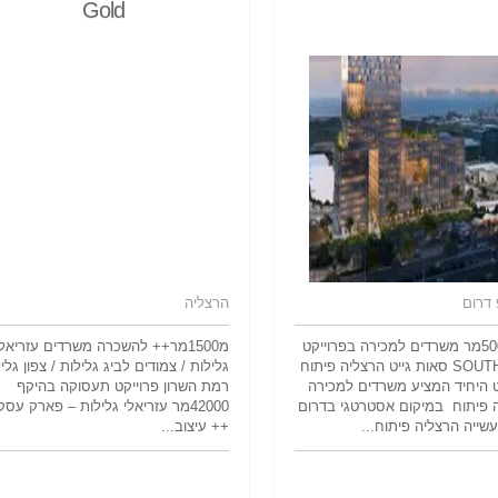
Gold
דרום
הרצליה
החל מ500מר משרדים למכירה בפרוייקט
מ1500מר++ להשכרה משרדים עזריאלי
SOUTH GATE סאות גייט הרצליה פיתוח
גלילות / צמודים לביג גלילות / צפון גלי
ט היחיד המציע משרדים למכירה
רמת השרון פרוייקט תעסוקה בהיקף
 פיתוח במיקום אסטרטגי בדרום
42000מר עזריאלי גלילות – פארק עסק
שייה הרצליה פיתוח...
++ עיצוב...