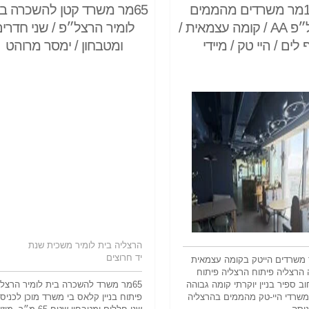
1540מר משרדים מהממים
65מר משרד קטן להשכרה ב
בהרצל״פ AA / קומה עצמאית /
לומיר הרצל״פ / שני חדרי
ף לים / היי טק / מיידי
ומטבחון / ימסר מרוהט
הרצליה בית לומיר משכית שנת
יד חרוצים
1מר משרדים הייטק בקומה עצמאית
הרצליה פיתוח הרצליה פיתוח
ב ספיר בניין יוקרתי קומה גבוהה
65מר משרד להשכרה בית לומיר הרצלי
 משרדי היי-טק מהממים בהרצליה
פיתוח בניין קלאס בי משרד מוכן לכניס