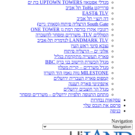
מגדלי אפטאון UPTOWN TOWERS בת ים
פרוייקט ToHa תל אביב
EAST
&
TLV
דה וינצ׳י תל אביב
South Gate הרצליה פיתוח (סאות׳ גייט)
רוגובין אקרו בורסה רמת גן ONE TOWER
הסוללים TLV. משרדים ומסחר להשכרה
LANDMARK TLV לנדמרק תל-אביב
נצבא סיטי ראש העין
אלוני ים – הרצליה פיתוח
פארק תעשייה מתקדמת בגליל
מגדל הכשרת היישוב בני ברק BBC
מגדל משרדים – קרית מטלון
MILESTONE נווה נאמן הוד השרון
קמפוס פארק העברית ירושלים
אינפיניטי פארק רעננה
מגדל הר חוצבים ירושלים
מתחם התנופה תלפיות ירושלים – משרדים ומסחר
עסקאות נבחרות
פרסם את הנכס שלך
כניסה
Navigation