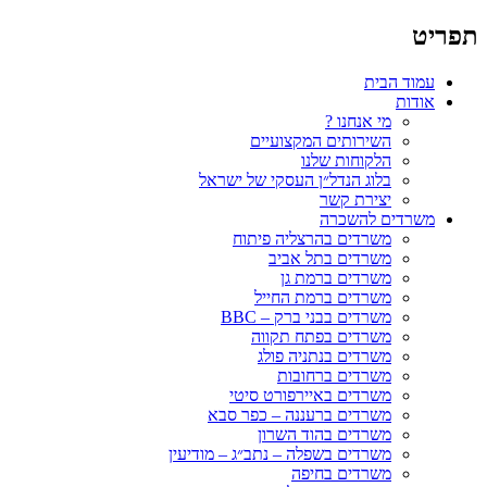
תפריט
עמוד הבית
אודות
מי אנחנו ?
השירותים המקצועיים
הלקוחות שלנו
בלוג הנדל״ן העסקי של ישראל
יצירת קשר
משרדים להשכרה
משרדים בהרצליה פיתוח
משרדים בתל אביב
משרדים ברמת גן
משרדים ברמת החייל
משרדים בבני ברק – BBC
משרדים בפתח תקווה
משרדים בנתניה פולג
משרדים ברחובות
משרדים באיירפורט סיטי
משרדים ברעננה – כפר סבא
משרדים בהוד השרון
משרדים בשפלה – נתב״ג – מודיעין
משרדים בחיפה