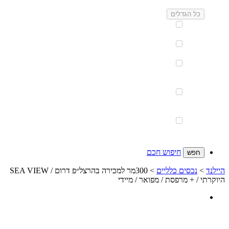
גודל
כל הגדלים
עד
250 מ''ר
251-
750 מ''ר
751-
1,500
מ''ר
1,501-
5,000
מ''ר
5,001
מ''ר
ומעלה
אין גדלים
חיפוש חכם
היילנד
>
נכסים כלליים
> 300מר למכירה בהרצל״פ דרום / SEA VIEW
היוקרתי / + מרפסת / מפואר / מיידי