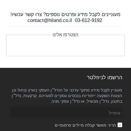
מעוניינים לקבל מידע ופרטים נוספים? צרו קשר עכשיו!
contact@hiland.co.il
03-612-9192
הצטרפו אלינו
הרשמו לניוזלטר
מעוניין לקבל מידע מחקר עדכני על הנדל״ן העסקי בארץ ובחול וכן
הצעות השקעה ייחודיות בנכסים עסקיים לסוגיהם, קרקעות, נדל״ן
בתכנון, נדל״ן מבשיל, או נדל״ן עסקי מניב.
הריני מאשר קבלת מיילים פרסומיים