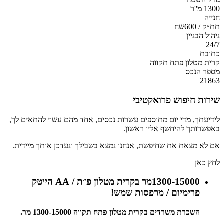
1300 מ''ר
חנייה
תת״ק / 600שח
ניהול הבניין
24/7
כתובת
קרית מטלון פתח תקווה
מספר הנכס
21863
שירות חיפוש פרואקטיבי
לידיעתך, מדי יום מתוספים עשרות נכסים, אחד מהם עשוי להתאים לך,
באפשרותך להיחשף אליו ראשון.
אם לא מצאת את שחיפשת, אנחנו נמצא בשבילך ונעדכן אותך מיידית.
לחץ כאן
1300-15000מר בקרית מטלון פ״ת / AA הייטק
פרימיום / מרפסות שמש!
השכרת משרדים בקרית מטלון פתח תקווה 1300-15000 מר.