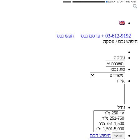
03-612-9192
+
פרסם נכס
חפש נכס
חיפוש נכס / עסקה
עסקה
סוג נכס
איזור
גודל
חיפוש חכם