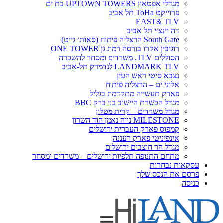
מגדלי אפטאון UPTOWN TOWERS בת ים
פרוייקט ToHa תל אביב
EAST
&
TLV
דה וינצ׳י תל אביב
South Gate הרצליה פיתוח (סאות׳ גייט)
רוגובין אקרו בורסה רמת גן ONE TOWER
הסוללים TLV. משרדים ומסחר להשכרה
LANDMARK TLV לנדמרק תל-אביב
נצבא סיטי ראש העין
אלוני ים – הרצליה פיתוח
פארק תעשייה מתקדמת בגליל
מגדל הכשרת היישוב בני ברק BBC
מגדל משרדים – קרית מטלון
MILESTONE נווה נאמן הוד השרון
קמפוס פארק העברית ירושלים
אינפיניטי פארק רעננה
מגדל הר חוצבים ירושלים
מתחם התנופה תלפיות ירושלים – משרדים ומסחר
עסקאות נבחרות
פרסם את הנכס שלך
כניסה