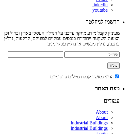
linkedin
youtube
הרשמו לניוזלטר
מעוניין לקבל מידע מחקר עדכני על הנדל״ן העסקי בארץ ובחול וכן
הצעות השקעה ייחודיות בנכסים עסקיים לסוגיהם, קרקעות, נדל״ן
בתכנון, נדל״ן מבשיל, או נדל״ן עסקי מניב.
הריני מאשר קבלת מיילים פרסומיים
מפת האתר
עמודים
About
About
Industrial Buildings
Industrial Buildings
Login