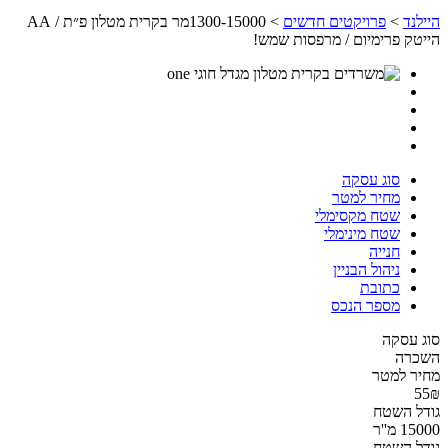
היילנד
>
פרויקטים חדשים
> 1300-15000מר בקרית מטלון פ״ת / AA
הייטק פרימיום / מרפסות שמש!
סוג עסקה
מחיר למטר
שטח מקסימלי
שטח מינימלי
חנייה
ניהול הבניין
כתובת
מספר הנכס
סוג עסקה
השכרה
מחיר למטר
55₪
גודל השטח
15000 מ''ר
גודל השטח