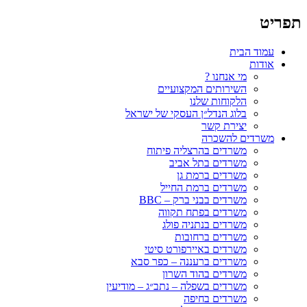
תפריט
עמוד הבית
אודות
מי אנחנו ?
השירותים המקצועיים
הלקוחות שלנו
בלוג הנדל״ן העסקי של ישראל
יצירת קשר
משרדים להשכרה
משרדים בהרצליה פיתוח
משרדים בתל אביב
משרדים ברמת גן
משרדים ברמת החייל
משרדים בבני ברק – BBC
משרדים בפתח תקווה
משרדים בנתניה פולג
משרדים ברחובות
משרדים באיירפורט סיטי
משרדים ברעננה – כפר סבא
משרדים בהוד השרון
משרדים בשפלה – נתב״ג – מודיעין
משרדים בחיפה