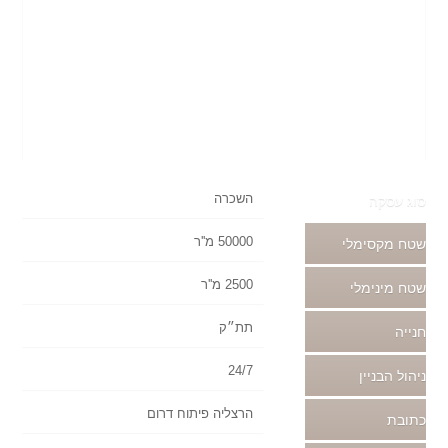
השכרה
סוג עסקה
50000 מ''ר
שטח מקסימלי
2500 מ''ר
שטח מינימלי
תת״ק
חנייה
24/7
ניהול הבניין
הרצליה פיתוח דרום
כתובת