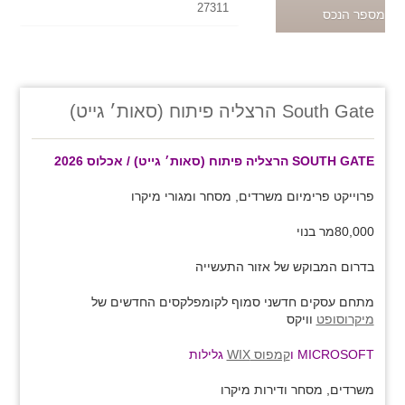
27311
מספר הנכס
South Gate הרצליה פיתוח (סאות׳ גייט)
SOUTH GATE הרצליה פיתוח (סאות׳ גייט) / אכלוס 2026
פרוייקט פרימיום משרדים, מסחר ומגורי מיקרו
80,000מר בנוי
בדרום המבוקש של אזור התעשייה
מתחם עסקים חדשני סמוף לקומפלקסים החדשים של
מיקרוסופט
וויקס
MICROSOFT ו
קמפוס WIX
גלילות
משרדים, מסחר ודירות מיקרו