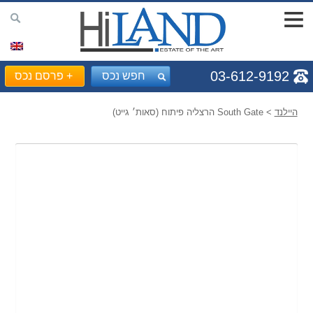
03-612-9192
חפש נכס
+
פרסם נכס
היילנד
> South Gate הרצליה פיתוח (סאות׳ גייט)
Prev
Next