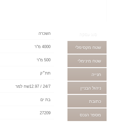
השכרה
סוג עסקה
4000 מ''ר
שטח מקסימלי
500 מ''ר
שטח מינימלי
תת״ק
חנייה
24/7 / 12.97שח למר
ניהול הבניין
בת ים
כתובת
27209
מספר הנכס