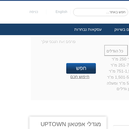
English
כניסה
ם בשיווק
עסקאות נבחרות
פרסם את הנכס שלך
כל הגדלים
מ''ר
251 מ''ר
751- מ''ר
חיפוש חכם
1,501 מ''ר
עלה
 גדלים
מגדלי אפטאון UPTOWN