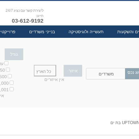
ליצירת קשר עם נציג 24/7
חייגו:
03-612-9192
ים והשקעות
תעשייה ולוגיסטיקה
בנייני משרדים
פרוייקטי
גודל
עד 250 
-750
איזור
כל הארץ
ג נכס
משרדים
1,500
אין איזורים
-5,000
5,001 מ''ר ומ
אין