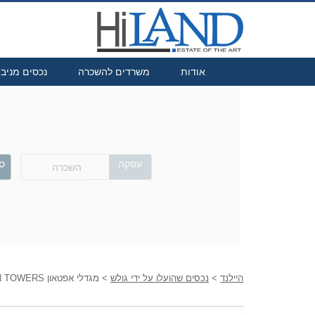
אודות
משרדים להשכרה
נכסים מניב
עסקה
סו
השכרה
היילנד
>
נכסים שהועלו על ידי גולש
> מגדלי אפטאון UPTOWN TOWERS בת ים