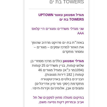
TOWERS בת ים
מגדל אפטאון טאוור UPTOWN
TOWERS בת ים
שני מגדלי משרדים ומגורים היי קלאס
AAA
באזה״ת בת-ים פרויקט מרהיב שהופך
את האזור למרכז עסקים – מגורים –
ומסחר מתקדם
Prev
מגדלי אפטאון
כוללים מרכז מסחרי בן
שלוש קומות, בניין משרדים 25 קומות
(1094מר כ״א) ומגדל מגורים 46
קומות ( 182 דירות מגוונות).
הבניינים בולטים בארכיטקטורה
מתקדמת (יסקי מור סיון אדריכלים)
ומצופים אבן, אלומיניום וקירות-חיפוי.
במיקום מעולה מחוץ לפקקים של תל
אביב ובמרחק דקות נסיעה משם,