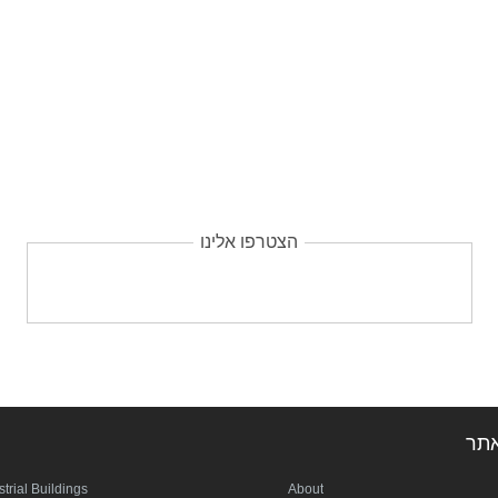
הצטרפו אלינו
תר
strial Buildings
About