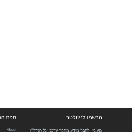
הרשמו לניוזלטר
מפת הא
About
מעוניין לקבל מידע מחקר עדכני על הנדל״ן