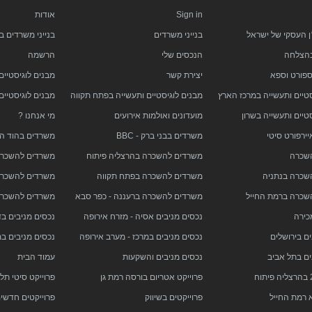
Sign in
אודות
ן העסקי של ישראל
בנייני משרדים
בנייני משרדים ב
בהצלחה
הנכסים שלי
הרשמה
ספורט וספא
יצירת קשר
מבנים לוגיסטיים
סטיים ותעשייה במרכז הארץ
מבנים לוגיסטיים ותעשייה בפתח תקווה
מבנים לוגיסטיים
טיים ותעשייה בשרון
מועדונים ואולמות אירועים
מי אנחנו ?
ירפורט סיטי
משרדים בבני ברק - BBC
משרדים בהוד הש
שכרה
משרדים להשכרה בהרצליה פיתוח
משרדים להשכרה
שכרה בנתניה
משרדים להשכרה בפתח תקווה
משרדים להשכרה
שכרה ברמת החייל
משרדים להשכרה ברעננה - כפר סבא
משרדים להשכרה 
כירה
נכסים מניבים אסיה - מזרח אירופה
נכסים מניבים ב
ם בירושלים
נכסים מניבים במרכז - מערב אירופה
נכסים מניבים ב
ים בתל אביב
נכסים מניבים והשקעות
עמוד הבית
פרוייקט אטריום בורסה רמת גן
פרוייקט סיטי תל
 רמת החייל
פרוייקטים בשיווק
פרוייקטים חדשי