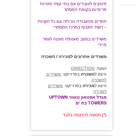
פינוקים לעובדים עם בתי קפה וחנויות
פרימיום בקומת המסחר
חוזרים מהעבודה הביתה עם כל הקניות
– רשת יוחננוף במרכז המסחרי
משרדים במצב מעטפת מוכנה לגמר
מיידי
משרדים אחרונים למכירה / השכרה
הגעה:
DIRECTION
היצע ל
השכרה
בפרוייקט:
משרדים
להשכרה
היצע ל
מכירה
בפרוייקט:
משרדים
למכירה
מגדל אפטאון טאוור UPTOWN
TOWERS בת ים
(*) תמונה להדגמה בלבד