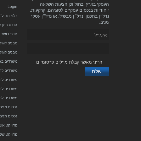
העסקי בארץ ובחול וכן הצעות השקעה
Login
ייחודיות בנכסים עסקיים לסוגיהם, קרקעות,
נדל״ן בתכנון, נדל״ן מבשיל, או נדל״ן עסקי
בלוג הנדל״
מניב.
הנכס הוזן 
חדרי כושר 
מבנים לוגי
מבנים לוגיס
משרדים באי
הריני מאשר קבלת מיילים פרסומיים
משרדים לה
משרדים לה
משרדים לה
משרדים למ
נכסים מניבי
נכסים מניב
פרוייקט או2 בהרצליה פיתוח
פרוייקט שיא