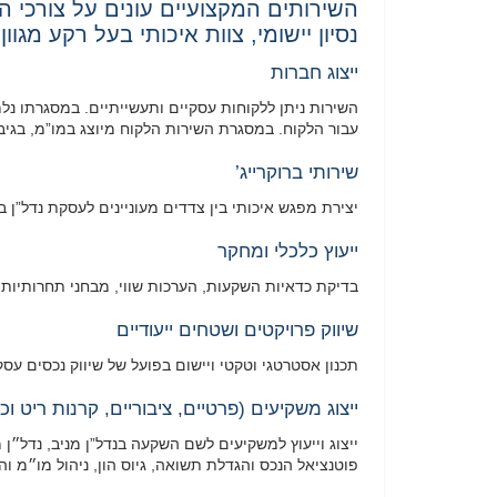
השירותים המקצועיים עונים על צורכי
נסיון יישומי, צוות איכותי בעל רקע מגו
ייצוג חברות
השירות ניתן ללקוחות עסקיים ותעשייתיים. במסגרתו נלמ
עבור הלקוח. במסגרת השירות הלקוח מיוצג במו”מ, בגיב
שירותי ברוקרייג’
יצירת מפגש איכותי בין צדדים מעוניינים לעסקת נדל”ן
ייעוץ כלכלי ומחקר
בדיקת כדאיות השקעות, הערכות שווי, מבחני תחרותיות, ת
שיווק פרויקטים ושטחים ייעודיים
תכנון אסטרטגי וטקטי ויישום בפועל של שיווק נכסים עס
ייצוג משקיעים (פרטיים, ציבוריים, קרנות ריט וכו’
ייצוג וייעוץ למשקיעים לשם השקעה בנדל”ן מניב, נדל״ן
פוטנציאל הנכס והגדלת תשואה, גיוס הון, ניהול מו״מ וה