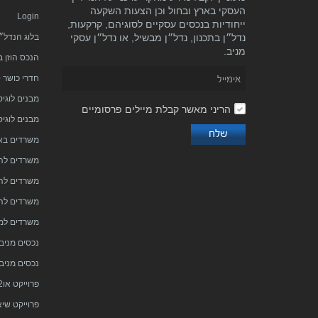
העסקי בארץ ובחול וכן הצעות השקעה
Login
ייחודיות בנכסים עסקיים לסוגיהם, קרקעות,
נדל״ן בתכנון, נדל״ן מבשיל, או נדל״ן עסקי
בלוג הנדל״
מניב.
הנכס הוזן 
חדרי כושר 
מבנים לוגי
הריני מאשר קבלת מיילים פרסומיים
מבנים לוגיס
משרדים באי
משרדים לה
משרדים לה
משרדים לה
משרדים למ
נכסים מניבי
נכסים מניב
פרוייקט או2 בהרצליה פיתוח
פרוייקט שיא