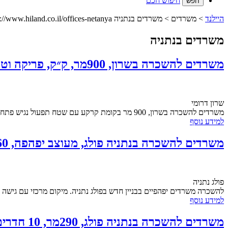
חיפוש חכם
היילנד
> משרדים > משרדים בנתניה https://www.hiland.co.il/offices-netanya/
משרדים בנתניה
משרדים להשכרה בשרון, 900מר, ק״ק, פריקה וטעינה, גישה למלגזה
שרון דרומי
משרדים להשכרה בשרון, 900 מר בקומת קרקע עם שטח תפעול נגיש פתח ישיר למלגזה לפריקה וטעינה המשרדים מחולקים ברמת גמר לכניסה מיידית גובה תקרה 4...
למידע נוסף
משרדים להשכרה בנתניה פולג, מעוצב יפהפה, 260מר, 50שח, מיידי!
פולג נתניה
להשכרה משרדים יפהפיים בבניין חדש בפולג נתניה. מיקום מרכזי עם גישה נוחה לכ
למידע נוסף
משרדים להשכרה בנתניה פולג, 290מר, 10 חדרים, 46שח, איכותי, מיידי!