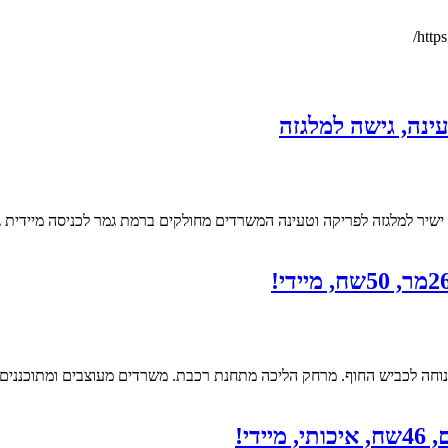
ביש החוף. מרחק הליכה מתחנת רכבת. משרדים מעוצבים ומתוכננים בקפידה. 260 מ״ר מ