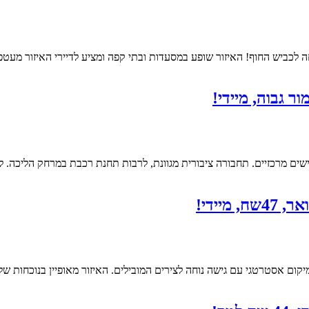
ה לכביש החוף! האיזור שופע במסעדות ובתי קפה ומציע לדיירי האיזור מעט
יים. תחבורה ציבורית מגוונת, לרבות תחנת רכבת במרחק הליכה. להשכרה 215 מ”ר המחולק