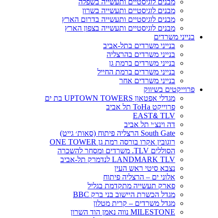
מבנים לוגיסטיים ותעשייה בשפלה
מבנים לוגיסטיים ותעשייה בשרון
מבנים לוגיסטיים ותעשייה בדרום הארץ
מבנים לוגיסטיים ותעשייה בצפון הארץ
בנייני משרדים
בנייני משרדים בתל-אביב
בנייני משרדים בהרצליה
בנייני משרדים ברמת גן
בנייני משרדים ברמת החייל
בנייני משרדים אחר
פרוייקטים בשיווק
מגדלי אפטאון UPTOWN TOWERS בת ים
פרוייקט ToHa תל אביב
EAST
&
TLV
דה וינצ׳י תל אביב
South Gate הרצליה פיתוח (סאות׳ גייט)
רוגובין אקרו בורסה רמת גן ONE TOWER
הסוללים TLV. משרדים ומסחר להשכרה
LANDMARK TLV לנדמרק תל-אביב
נצבא סיטי ראש העין
אלוני ים – הרצליה פיתוח
פארק תעשייה מתקדמת בגליל
מגדל הכשרת היישוב בני ברק BBC
מגדל משרדים – קרית מטלון
MILESTONE נווה נאמן הוד השרון