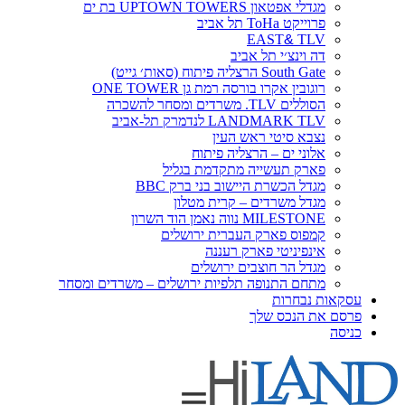
מגדלי אפטאון UPTOWN TOWERS בת ים
פרוייקט ToHa תל אביב
EAST
&
TLV
דה וינצ׳י תל אביב
South Gate הרצליה פיתוח (סאות׳ גייט)
רוגובין אקרו בורסה רמת גן ONE TOWER
הסוללים TLV. משרדים ומסחר להשכרה
LANDMARK TLV לנדמרק תל-אביב
נצבא סיטי ראש העין
אלוני ים – הרצליה פיתוח
פארק תעשייה מתקדמת בגליל
מגדל הכשרת היישוב בני ברק BBC
מגדל משרדים – קרית מטלון
MILESTONE נווה נאמן הוד השרון
קמפוס פארק העברית ירושלים
אינפיניטי פארק רעננה
מגדל הר חוצבים ירושלים
מתחם התנופה תלפיות ירושלים – משרדים ומסחר
עסקאות נבחרות
פרסם את הנכס שלך
כניסה