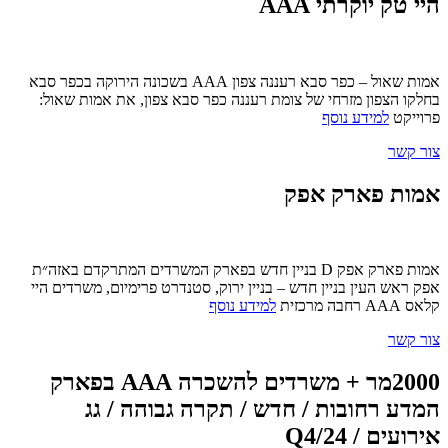
היי טק יוקרתי AAA
אמות שאול – כפר סבא רעננה צפון AAA בשכונה הירוקה בכפר סבא
בחלקו הצפון מזרחי של צומת רעננה כפר סבא צפון, את אמות שאול:
פרוייקט
למידע נוסף
צור קשר
אמות פארק אפק
אמות פארק אפק D בניין חדש בפארק המשרדים המתרקדם באזה״ת
אפק ראש העין בניין חדש – בניין ירוק, סטנדרט פרימיום, משרדים היי
קלאס AAA רחבה מרכזית
למידע נוסף
צור קשר
2000מר + משרדים להשכרה AAA בפארק
המדע רחובות / חדש / תקרה גבוהה / גג
אירועים / Q4/24