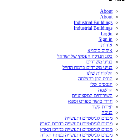
About
About
Industrial Buildings
Industrial Buildings
Login
Sign in
אודות
איפוס סיסמא
בלוג הנדל״ן העסקי של ישראל
בנייני משרדים
בנייני משרדים ברמת החייל
הלקוחות שלנו
הנכס הוזן בהצלחה
הנכסים שלי
הרשמה
השירותים המקצועיים
חדרי כושר ספורט וספא
יצירת קשר
כניסה
מבנים לוגיסטיים ותעשייה
מבנים לוגיסטיים ותעשייה בדרום הארץ
מבנים לוגיסטיים ותעשייה במרכז הארץ
מבנים לוגיסטיים ותעשייה בפתח תקווה