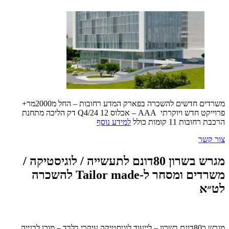
משרדים חדשים להשכרה בפארק המדע רחובות – החל מ2000מר+
פרוייקט חדש ויוקרתי AAA – אכלוס Q4/24 12 דק הליכה מתחנת
הרכבת רחובות 11 קומות כולל
למידע נוסף
צור קשר
מגרש בשרון 80דונם לתעשייה / לוגיסטיקה /
משרדים ומסחר ל-Tailor made להשכרה
לט״א
מגרש כ80דונם בשרון – לייעוד לוגיסטיקה עיקרי בלבד – מוכן לבנייה