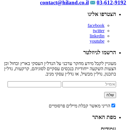
contact@hiland.co.il
03-612-9192
הצטרפו אלינו
facebook
twitter
linkedin
youtube
הרשמו לניוזלטר
מעוניין לקבל מידע מחקר עדכני על הנדל״ן העסקי בארץ ובחול וכן
הצעות השקעה ייחודיות בנכסים עסקיים לסוגיהם, קרקעות, נדל״ן
בתכנון, נדל״ן מבשיל, או נדל״ן עסקי מניב.
הריני מאשר קבלת מיילים פרסומיים
מפת האתר
עמודים