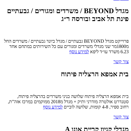
מגדל BEYOND / משרדים ומגורים / גבעתיים
פינת תל אביב ובורסה ר״ג
פרוייקט מגדל BEYOND גבעתיים / מגדל ביונד גבעתיים / משרדים החל
מ1800מר שני מגדלי משרדים ומגורים עם כל השירותים במתחם אחד
6.23 משרד עו״ד ליפא
למידע נוסף
צור קשר
בית אמפא הרצליה פיתוח
בית אמפא הרצליה פיתוח שלושה בניני משרדים בהרצליה פיתוח,
סטנדרט אולטרה מודרני ותיק + מגדל מ2018 ממוקמים במרכז אזה”ת,
רחוב ספיר, 4-8 קומות, שלושה לוביים
למידע נוסף
צור קשר
מגדלי קניון קריית אונו A