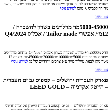
ייעודית להשכרה לטווח ארוך מיקום אסטרטגי בעמק חפר שבשרון, גישה
מהירה לכביש 6 מוכן
למידע נוסף
צור קשר
5000-45000מר מרלו״גים בשרון להשכרה /
12מ׳/ אפשרי Tailor made / אכלוס Q4/2024
החל מ5000מר+ מרלוג השכרה בשרון אכלוס Q4/2024 מתחם מרלו״גים
מפותח עם יחידות 5000מר/10000מר/20000מר/45000מר תקרה 12
מטר ניתן לבנות טיילור מייד ע״פ צרכים ייחודיים של כל
למידע נוסף
צור קשר
פארק העברית ירושלים – קמפוס גב ים העברית
– הייטק אקדמיה – LEED GOLD
פארק העברית ירושלים – גב ים קמפוס העברית הייטק אקדמיה חדשני
שיתוף עם האוניברסיטה העברית והרשות לפיתוח ירושלים, שטחים