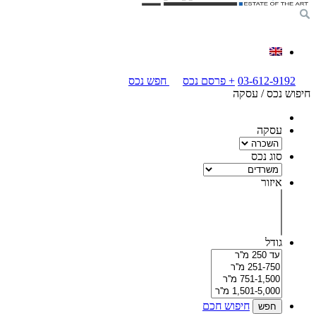
03-612-9192
+
פרסם נכס
חפש נכס
חיפוש נכס / עסקה
עסקה
סוג נכס
איזור
גודל
חיפוש חכם