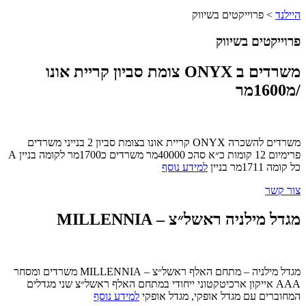
היילנד
> פרוייקטים בשיווק
פרוייקטים בשיווק
משרדים ב ONYX צומת סביון קריית אונו
/מ1600מר
משרדים להשכרה ONYX קריית אונו בצומת סביון 2 בנייני משרדים
פרימיום 12 קומות כ״א סהכ 40000מר משרדים כ1700מר לקומה בניין A
כל קומה 1711מר בניין
למידע נוסף
צור קשר
מגדל מילניה ראשל״צ – MILLENNIA
מגדל מילניה – מתחם האלף ראשל״צ – MILLENNIA משרדים ומסחר
AAA אייקון ארכיטקטוני ייחודי במתחם האלף ראשל״צ שני מגדלים
המחוברים עם מגדל אופקי, מגדל אופקי
למידע נוסף