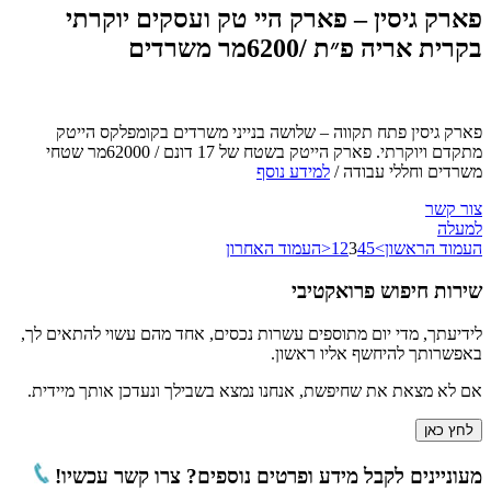
פארק גיסין – פארק היי טק ועסקים יוקרתי
בקרית אריה פ״ת /6200מר משרדים
פארק גיסין פתח תקווה – שלושה בנייני משרדים בקומפלקס הייטק
מתקדם ויוקרתי. פארק הייטק בשטח של 17 דונם / 62000מר שטחי
משרדים וחללי עבודה /
למידע נוסף
צור קשר
למעלה
העמוד הראשון
>
5
4
3
2
1
<
העמוד האחרון
שירות חיפוש פרואקטיבי
לידיעתך, מדי יום מתוספים עשרות נכסים, אחד מהם עשוי להתאים לך,
באפשרותך להיחשף אליו ראשון.
אם לא מצאת את שחיפשת, אנחנו נמצא בשבילך ונעדכן אותך מיידית.
לחץ כאן
מעוניינים לקבל מידע ופרטים נוספים? צרו קשר עכשיו!