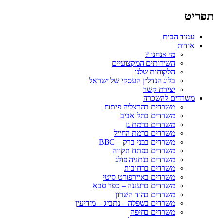
תפריט
עמוד הבית
אודות
מי אנחנו ?
השירותים המקצועיים
הלקוחות שלנו
בלוג הנדל״ן העסקי של ישראל
יצירת קשר
משרדים להשכרה
משרדים בהרצליה פיתוח
משרדים בתל אביב
משרדים ברמת גן
משרדים ברמת החייל
משרדים בבני ברק – BBC
משרדים בפתח תקווה
משרדים בנתניה פולג
משרדים ברחובות
משרדים באיירפורט סיטי
משרדים ברעננה – כפר סבא
משרדים בהוד השרון
משרדים בשפלה – נתב״ג – מודיעין
משרדים בחיפה