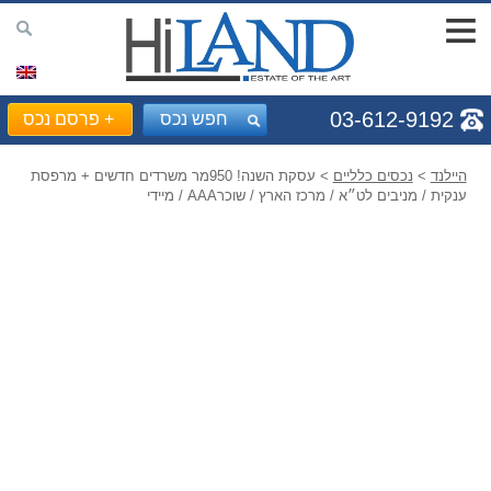
03-612-9192
חפש נכס
+
פרסם נכס
היילנד
>
נכסים כלליים
> עסקת השנה! 950מר משרדים חדשים + מרפסת
ענקית / מניבים לט״א / מרכז הארץ / שוכרAAA / מיידי
Prev
Next