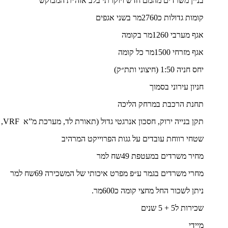
בניין משרדים מהמם חדש ויוקרתי בלב אזה״ת המבוקש
קומות גדולות כ2760מר בשני אגפים
אגף מערבי 1260מר בקומה
אגף מזרחי 1500מר כל קומה
יחס חניה 1:50 (חיצוני ותת״ק)
חניון עירוני בסמוך
תחנת הרכבת במרחק הליכה
תקן בנייה ירוק, חסכון אנרגטי גדול (תאורת לד, מערכת מ”א VRF, זכוכית מבודדת ועוד)
שטחי רווחת עובדים על גגות הפרוייקט המרהיב
מחיר משרדים במעטפת 49שח למר
מחרי משרדים בגמר ע״פ מפרט איכותי של המשכירה 69שח למר
ניתן לשכור החל מחצי קומה כ600מר.
שכירות ל5 + 5 שנים
מיידי