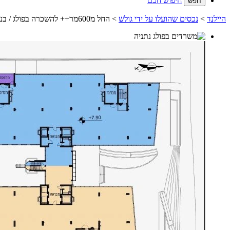
חיפוש חכם
היילנד
>
נכסים שהועלו על ידי גולש
> החל מ600מר++ להשכרה בפולג / בניין חדש ויוקרתי / AAA / סמוך לתחנת הרכבת