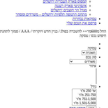
קמפוס פארק העברית ירושלים
אינפיניטי פארק רעננה
מגדל הר חוצבים ירושלים
מתחם התנופה תלפיות ירושלים – משרדים ומסחר
עסקאות נבחרות
פרסם את הנכס שלך
החל מ600מר++ להשכרה בפולג / בניין חדש ויוקרתי / AAA / סמוך לתחנת הרכבת
חיפוש נכס / עסקה
עסקה
סוג נכס
איזור
גודל