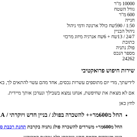
10000 מ''ר
גודל השטח
600 מ''ר
חנייה
1:50 / 590שח כולל ארנונה ודמי ניהול
ניהול הבניין
24/7 / 13שח + 6שח אנרגיה מיזוג מרכזי
כתובת
פולג נתניה
מספר הנכס
24262
שירות חיפוש פרואקטיבי
לידיעתך, מדי יום מתוספים עשרות נכסים, אחד מהם עשוי להתאים לך, בא
אם לא מצאת את שחיפשת, אנחנו נמצא בשבילך ונעדכן אותך מיידית.
לחץ כאן
החל מ600מר++ להשכרה בפולג / בניין חדש ויוקרתי / AAA / סמוך לתחנת הרכבת
החל מ600מר+ משרדים להשכרה פולג נתניה בקרבת
תחנת רכבת ספ