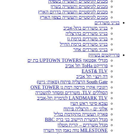
מבנים לוגיסטיים ותעשייה בשפלה
מבנים לוגיסטיים ותעשייה בשרון
מבנים לוגיסטיים ותעשייה בדרום הארץ
מבנים לוגיסטיים ותעשייה בצפון הארץ
בנייני משרדים
בנייני משרדים בתל-אביב
בנייני משרדים בהרצליה
בנייני משרדים ברמת גן
בנייני משרדים ברמת החייל
בנייני משרדים אחר
פרוייקטים בשיווק
מגדלי אפטאון UPTOWN TOWERS בת ים
פרוייקט ToHa תל אביב
EAST
&
TLV
דה וינצ׳י תל אביב
South Gate הרצליה פיתוח (סאות׳ גייט)
רוגובין אקרו בורסה רמת גן ONE TOWER
הסוללים TLV. משרדים ומסחר להשכרה
LANDMARK TLV לנדמרק תל-אביב
נצבא סיטי ראש העין
אלוני ים – הרצליה פיתוח
פארק תעשייה מתקדמת בגליל
מגדל הכשרת היישוב בני ברק BBC
מגדל משרדים – קרית מטלון
MILESTONE נווה נאמן הוד השרון