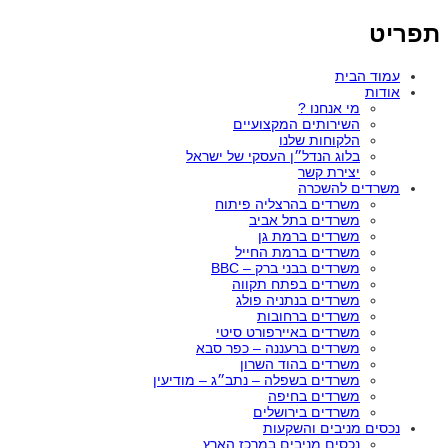
תפריט
עמוד הבית
אודות
מי אנחנו ?
השירותים המקצועיים
הלקוחות שלנו
בלוג הנדל״ן העסקי של ישראל
יצירת קשר
משרדים להשכרה
משרדים בהרצליה פיתוח
משרדים בתל אביב
משרדים ברמת גן
משרדים ברמת החייל
משרדים בבני ברק – BBC
משרדים בפתח תקווה
משרדים בנתניה פולג
משרדים ברחובות
משרדים באיירפורט סיטי
משרדים ברעננה – כפר סבא
משרדים בהוד השרון
משרדים בשפלה – נתב״ג – מודיעין
משרדים בחיפה
משרדים בירושלים
נכסים מניבים והשקעות
נכסים מניבים במרכז הארץ