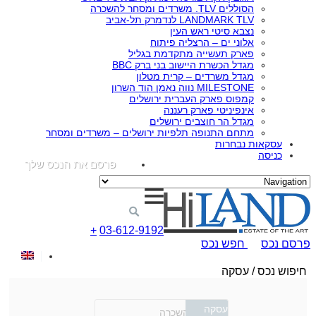
הסוללים TLV. משרדים ומסחר להשכרה
LANDMARK TLV לנדמרק תל-אביב
נצבא סיטי ראש העין
אלוני ים – הרצליה פיתוח
פארק תעשייה מתקדמת בגליל
מגדל הכשרת היישוב בני ברק BBC
מגדל משרדים – קרית מטלון
MILESTONE נווה נאמן הוד השרון
קמפוס פארק העברית ירושלים
אינפיניטי פארק רעננה
מגדל הר חוצבים ירושלים
מתחם התנופה תלפיות ירושלים – משרדים ומסחר
עסקאות נבחרות
כניסה
פרסם את הנכס שלך
+
03-612-9192
פרסם נכס
חפש נכס
חיפוש נכס / עסקה
עסקה
השכרה