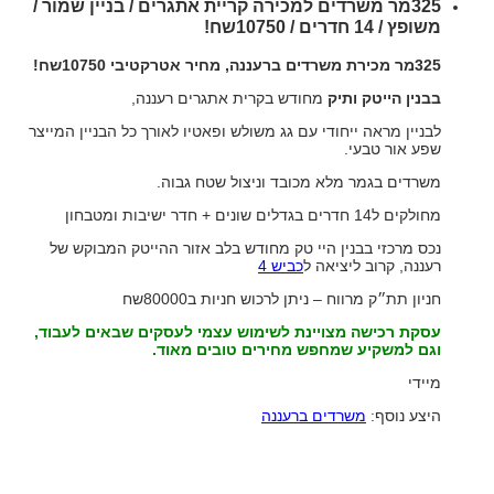
325מר משרדים למכירה קריית אתגרים / בניין שמור /
facebook
משופץ / 14 חדרים / 10750שח!
twitter
325מר מכירת משרדים ברעננה, מחיר אטרקטיבי 10750שח!
linkedin
בבנין הייטק ותיק
מחודש בקרית אתגרים רעננה,
youtube
לבניין מראה ייחודי עם גג משולש ופאטיו לאורך כל הבניין המייצר
שפע אור טבעי.
משרדים בגמר מלא מכובד וניצול שטח גבוה.
מחולקים ל14 חדרים בגדלים שונים + חדר ישיבות ומטבחון
נכס מרכזי בבנין היי טק מחודש בלב אזור ההייטק המבוקש של
רעננה, קרוב ליציאה ל
כביש 4
חניון תת״ק מרווח – ניתן לרכוש חניות ב80000שח
עסקת רכישה מצויינת לשימוש עצמי לעסקים שבאים לעבוד,
וגם למשקיע שמחפש מחירים טובים מאוד.
מיידי
היצע נוסף:
משרדים ברעננה