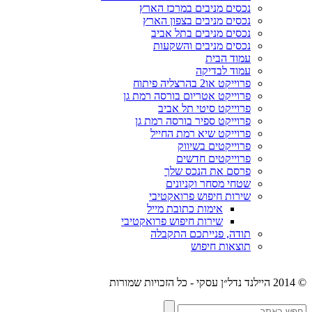
נכסים מניבים במרכז הארץ
נכסים מניבים בצפון הארץ
נכסים מניבים בתל אביב
נכסים מניבים והשקעות
עמוד הבית
עמוד לבדיקה
פרוייקט או2 בהרצליה פיתוח
פרוייקט אטריום בורסה רמת גן
פרוייקט סיטי תל אביב
פרוייקט ספיר בורסה רמת גן
פרוייקט שיא רמת החייל
פרוייקטים בשיווק
פרוייקטים חדשים
פרסם את הנכס שלך
שטחי מסחר וקניונים
שירות חיפוש פרואקטיבי
אימות כתובת מייל
שירות חיפוש פרואקטיבי
תודה, פנייתכם התקבלה
תוצאות חיפוש
© 2014 היילנד נדל״ן עסקי - כל הזכויות שמורות