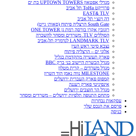
מגדלי אפטאון UPTOWN TOWERS בת ים
פרוייקט ToHa תל אביב
EAST
&
TLV
דה וינצ׳י תל אביב
South Gate הרצליה פיתוח (סאות׳ גייט)
רוגובין אקרו בורסה רמת גן ONE TOWER
הסוללים TLV. משרדים ומסחר להשכרה
LANDMARK TLV לנדמרק תל-אביב
נצבא סיטי ראש העין
אלוני ים – הרצליה פיתוח
פארק תעשייה מתקדמת בגליל
מגדל הכשרת היישוב בני ברק BBC
מגדל משרדים – קרית מטלון
MILESTONE נווה נאמן הוד השרון
קמפוס פארק העברית ירושלים
אינפיניטי פארק רעננה
מגדל הר חוצבים ירושלים
מתחם התנופה תלפיות ירושלים – משרדים ומסחר
עסקאות נבחרות
פרסם את הנכס שלך
כניסה