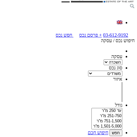
03-612-9192
+
פרסם נכס
חפש נכס
חיפוש נכס / עסקה
עסקה
סוג נכס
איזור
גודל
חיפוש חכם