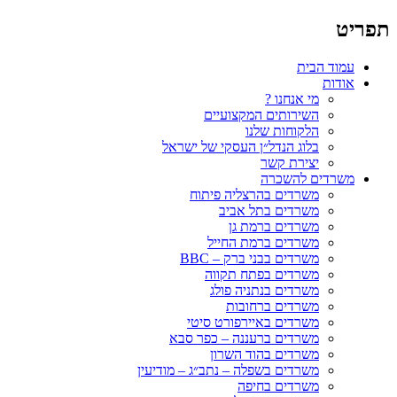
תפריט
עמוד הבית
אודות
מי אנחנו ?
השירותים המקצועיים
הלקוחות שלנו
בלוג הנדל״ן העסקי של ישראל
יצירת קשר
משרדים להשכרה
משרדים בהרצליה פיתוח
משרדים בתל אביב
משרדים ברמת גן
משרדים ברמת החייל
משרדים בבני ברק – BBC
משרדים בפתח תקווה
משרדים בנתניה פולג
משרדים ברחובות
משרדים באיירפורט סיטי
משרדים ברעננה – כפר סבא
משרדים בהוד השרון
משרדים בשפלה – נתב״ג – מודיעין
משרדים בחיפה