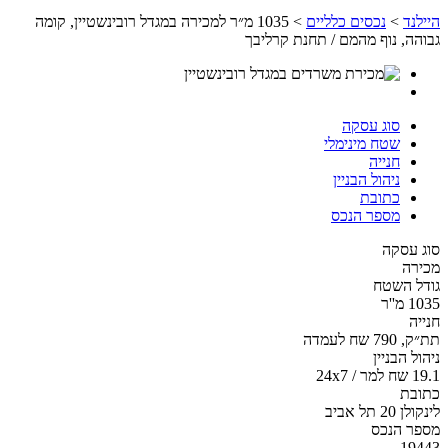
היילנד
>
נכסים כלליים
> 1035 מ״ר למכירה במגדל רובינשטיין, קומה
גבוהה, נוף מהמם / תחנת קרליבך
סוג עסקה
שטח מינימלי
חנייה
ניהול הבניין
כתובת
מספר הנכס
סוג עסקה
מכירה
גודל השטח
1035 מ''ר
חנייה
תת״ק, 790 שח לעמדה
ניהול הבניין
19.1 שח למר / 24x7
כתובת
לינקולן 20 תל אביב
מספר הנכס
19443