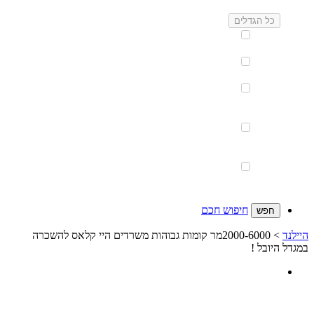
גודל
כל הגדלים
עד
250 מ''ר
251-
750 מ''ר
751-
1,500
מ''ר
1,501-
5,000
מ''ר
5,001
מ''ר
ומעלה
אין גדלים
חיפוש חכם
היילנד
> 2000-6000מר קומות גבוהות משרדים היי קלאס להשכרה
במגדל היובל !