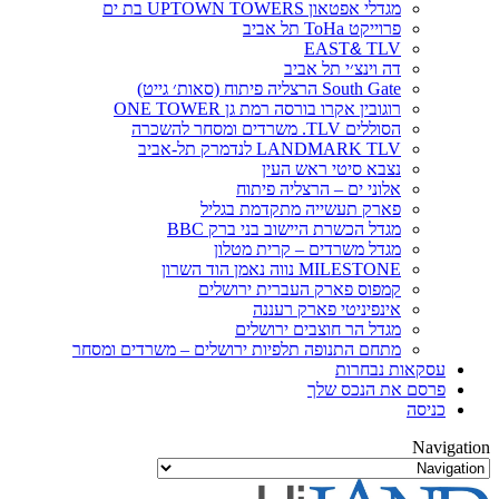
מגדלי אפטאון UPTOWN TOWERS בת ים
פרוייקט ToHa תל אביב
EAST
&
TLV
דה וינצ׳י תל אביב
South Gate הרצליה פיתוח (סאות׳ גייט)
רוגובין אקרו בורסה רמת גן ONE TOWER
הסוללים TLV. משרדים ומסחר להשכרה
LANDMARK TLV לנדמרק תל-אביב
נצבא סיטי ראש העין
אלוני ים – הרצליה פיתוח
פארק תעשייה מתקדמת בגליל
מגדל הכשרת היישוב בני ברק BBC
מגדל משרדים – קרית מטלון
MILESTONE נווה נאמן הוד השרון
קמפוס פארק העברית ירושלים
אינפיניטי פארק רעננה
מגדל הר חוצבים ירושלים
מתחם התנופה תלפיות ירושלים – משרדים ומסחר
עסקאות נבחרות
פרסם את הנכס שלך
כניסה
Navigation