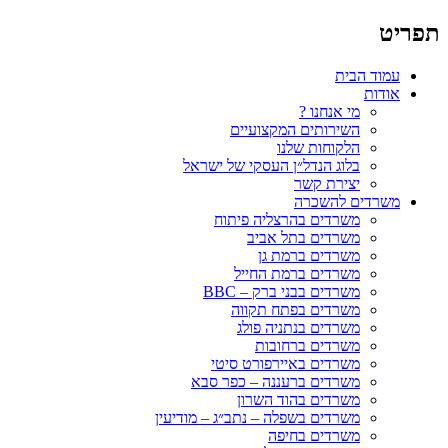
תפריט
עמוד הבית
אודות
מי אנחנו ?
השירותים המקצועיים
הלקוחות שלנו
בלוג הנדל״ן העסקי של ישראל
יצירת קשר
משרדים להשכרה
משרדים בהרצליה פיתוח
משרדים בתל אביב
משרדים ברמת גן
משרדים ברמת החייל
משרדים בבני ברק – BBC
משרדים בפתח תקווה
משרדים בנתניה פולג
משרדים ברחובות
משרדים באיירפורט סיטי
משרדים ברעננה – כפר סבא
משרדים בהוד השרון
משרדים בשפלה – נתב״ג – מודיעין
משרדים בחיפה