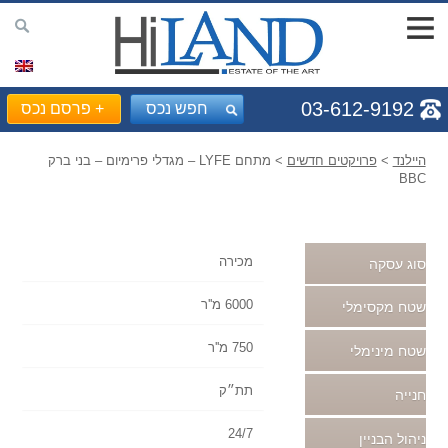
03-612-9192
חפש נכס
+
פרסם נכס
היילנד
>
פרויקטים חדשים
> מתחם LYFE – מגדלי פרימיום – בני ברק
BBC
מכירה
סוג עסקה
6000 מ''ר
שטח מקסימלי
750 מ''ר
שטח מינימלי
תת״ק
חנייה
24/7
ניהול הבניין