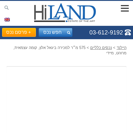
03-612-9192
חפש נכס
+
פרסם נכס
היילנד
>
נכסים כלליים
> 575 מ״ר למכירה ביגאל אלון, קומה עצמאית,
מרוהט, מיידי
Prev
Next