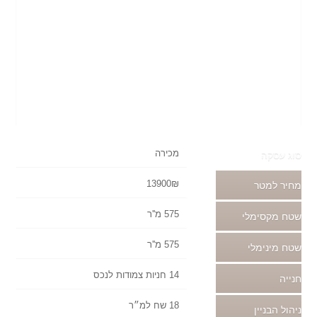
מכירה
סוג עסקה
13900₪
מחיר למטר
575 מ''ר
שטח מקסימלי
575 מ''ר
שטח מינימלי
14 חניות צמודות לנכס
חנייה
18 שח למ״ר
ניהול הבניין