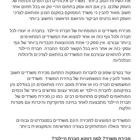
את השירות הטוב ביותר. משרדים איכותיים הם הפנים והחזות של
העסק שלכם. בין אם הוא עסק בתחום ההיי טק או בכל תחום אחר
חשוב מאוד להבין כי משרד הממוקם במקום הנכון ומותאם לצרכי
העסק הוא כרטיס הביקור והרושם הראשוני החשוב ביותר.
מכירת משרדים זו המומחיות של חברת היילנד. בחברה זו יעזרו לכל
חברה ולכל גוף כזה או אחר למצוא את המשרדים המתאימים
ביותר עבורם. אין ספק כי אחת מההוצאות הכבדות ביותר של גוף
עסקי כזה או אחר היא בכל הקשור לנכסי החברה. חברת היילנד
תדע להתאים עבורכם את המשרדים בהתאם לצרכים וליכולות
הכלכליות.
עוד בטרם שפונים לחברות העוסקות התחום מכירת משרדים חשוב
מאוד להבין את המשמעויות של בחירת המשרד. משרדים
המשמשים חברה כזו או אחרת מוטב ויהיו מותאמים הן בגודלם והן
במיקומם. לחברת היילנד יש מבחר עצום ומרשים ביותר של נכסים
המותאמים לעסקים מתחומים רבים. כמו כן מכירת משרדים של
חברת היילנד מתבצעת לאחר בחינה מדוקדקת והיכרות עם מטרות
הלקוח.
המשרדים המוצעים למכירה הינם משרדים בסטנדרטים גבוהים
ביותר וכאלה המתוחזקים בצורה המרשימה והמקצועית ביותר.
מכירת משרד? למה דווקא חברת היילנד?