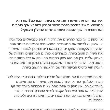
איך בוחרים את המשרד המתאים ביותר עבורכם? מה היא
המשמעות של בחירת הנכס הראוי והנכון ביותר? איך בוחרים
את חברת הייעוץ הטובה ביותר בתחום הנדל”ן העסקי?
אין ספק כי על מנת להרשים את הלקוחות הפוטנציאליים בכל עסק
או ארגון יש לבחור את המשרדים המרשימים והראויים ביותר אשר
יעניקו הן ללקוחות הפוקדים את המשרדים וכמו כן לעובדי המשרד
את השירות הטוב ביותר. משרדים איכותיים הם הפנים והחזות של
העסק שלכם. בין אם הוא עסק בתחום ההיי טק או בכל תחום אחר
חשוב מאוד להבין כי משרד הממוקם במקום הנכון ומותאם לצרכי
העסק הוא כרטיס הביקור והרושם הראשוני החשוב ביותר.
מכירת משרדים זו המומחיות של חברת היילנד. בחברה זו יעזרו לכל
חברה ולכל גוף כזה או אחר למצוא את המשרדים המתאימים
ביותר עבורם. אין ספק כי אחת מההוצאות הכבדות ביותר של גוף
עסקי כזה או אחר היא בכל הקשור לנכסי החברה. חברת היילנד
תדע להתאים עבורכם את המשרדים בהתאם לצרכים וליכולות
הכלכליות.
עוד בטרם שפונים לחברות העוסקות התחום מכירת משרדים חשוב