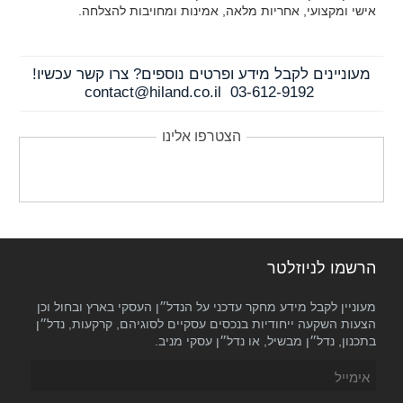
אישי ומקצועי, אחריות מלאה, אמינות ומחויבות להצלחה.
מעוניינים לקבל מידע ופרטים נוספים? צרו קשר עכשיו!
contact@hiland.co.il
03-612-9192
הצטרפו אלינו
הרשמו לניוזלטר
מעוניין לקבל מידע מחקר עדכני על הנדל״ן העסקי בארץ ובחול וכן
הצעות השקעה ייחודיות בנכסים עסקיים לסוגיהם, קרקעות, נדל״ן
בתכנון, נדל״ן מבשיל, או נדל״ן עסקי מניב.