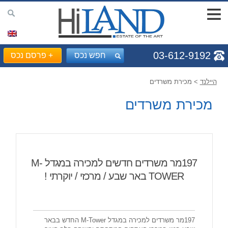
03-612-9192
חפש נכס
+
פרסם נכס
היילנד
> מכירת משרדים
מכירת משרדים
197מר משרדים חדשים למכירה במגדל M-
TOWER באר שבע / מרכזי / יוקרתי !
197מר משרדים למכירה במגדל M-Tower החדש בבאר