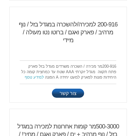
200-916 למכירה/להשכרה במגדל בזל / נוף
מרהיב / פארק ואגם / ברוטו נטו מעולה /
מיידי
200-916מר מכירה / השכרה משרדים מגדל בזל פארק
פתח תקווה מגדל יוקרתי AAA שטח עד כמחצית קומה כל
היחידות פונות לפארק למעט יחידה A הפונה
למידע נוסף
צור קשר
500-3000מר קומות אחרונות למכירה במגדל
בזל / נוף מרהיב + ים / פארק ואגם / מחיר! /