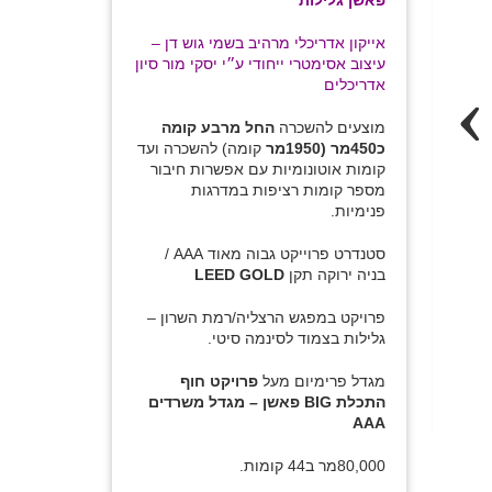
פאשן גלילות
אייקון אדריכלי מרהיב בשמי גוש דן –
עיצוב אסימטרי ייחודי ע״י יסקי מור סיון
אדריכלים
Prev
מוצעים להשכרה
החל מרבע קומה
כ450מר (1950מר
קומה) להשכרה ועד
קומות אוטונומיות עם אפשרות חיבור
מספר קומות רציפות במדרגות
פנימיות.
סטנדרט פרוייקט גבוה מאוד AAA /
בניה ירוקה תקן
LEED GOLD
פרויקט במפגש הרצליה/רמת השרון –
גלילות בצמוד לסינמה סיטי.
מגדל פרימיום מעל
פרויקט חוף
התכלת BIG פאשן – מגדל משרדים
AAA
80,000מר ב44 קומות.