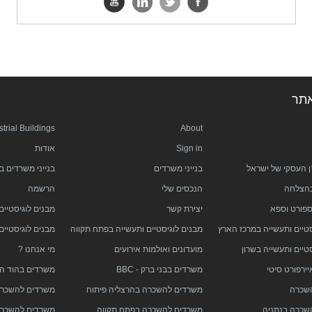
תר
strial Buildings
About
Sign in
אודות
ן העסקי של ישראל
בנייני משרדים
בנייני משרדים ב
בהצלחה
הנכסים שלי
הרשמה
ספורט וספא
יצירת קשר
מבנים לוגיסטיים
סטיים ותעשייה במרכז הארץ
מבנים לוגיסטיים ותעשייה בפתח תקווה
מבנים לוגיסטיים
טיים ותעשייה בשרון
מועדונים ואולמות אירועים
מי אנחנו ?
ירפורט סיטי
משרדים בבני ברק - BBC
משרדים בהוד הש
שכרה
משרדים להשכרה בהרצליה פיתוח
משרדים להשכרה
שכרה בנתניה
משרדים להשכרה בפתח תקווה
משרדים להשכרה