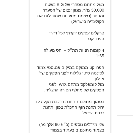
מעל מתחם מסחרי של BIG בשטח
30,000 מ”ר. מגוון עצום של הסעדה
ומסחר (רשימת מסעדות שמובילות את
הקולינריה בישראל)
טרקלים עסקים יוקרתי לכל דיירי
הפרוייקט
4 קומות חניות תת״ק – יחס מעולה
1:65
הפרויקט ממוקם במיקום פנטסטי צמוד
ל
סינמה סיטי גלילות
לפני הפקקים של
איילון
מול קומפלקס מתחם WIX ולפני
הפקקים של מחלף הסירה הרצליה.
בסמוך מתוכננת תחנת הרכבת הקלה קו
ירוק תחנת חוף התכלת צפון ותחנת
רכבת ישראל.
שני מגדלים נוספים (כ״א 80 אלך מר)
בצמוד מתוכננים בעתיד בצמוד