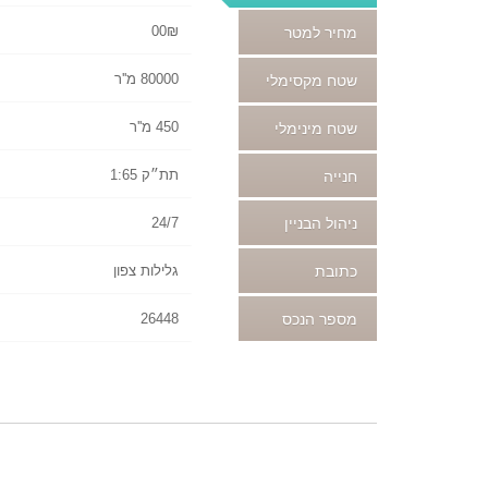
00₪
מחיר למטר
80000 מ''ר
שטח מקסימלי
450 מ''ר
שטח מינימלי
תת״ק 1:65
חנייה
24/7
ניהול הבניין
גלילות צפון
כתובת
26448
מספר הנכס