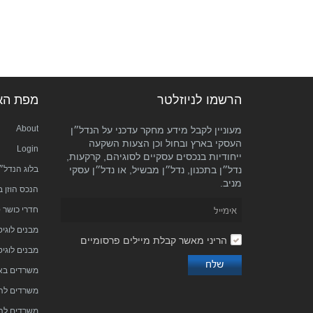
הרשמו לניוזלטר
מפת הא
About
מעוניין לקבל מידע מחקר עדכני על הנדל״ן
העסקי בארץ ובחול וכן הצעות השקעה
Login
ייחודיות בנכסים עסקיים לסוגיהם, קרקעות,
נדל״ן בתכנון, נדל״ן מבשיל, או נדל״ן עסקי
בלוג הנדל״
מניב.
הנכס הוזן 
חדרי כושר 
מבנים לוגי
הריני מאשר קבלת מיילים פרסומיים
מבנים לוגיס
משרדים באי
משרדים לה
משרדים לה