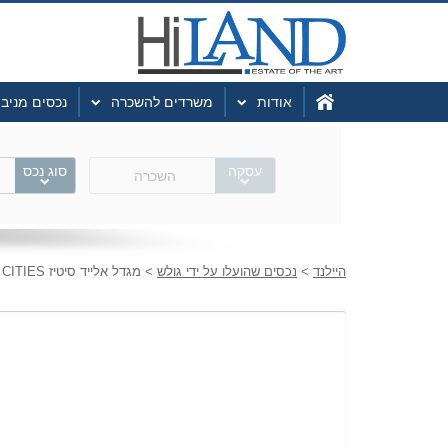
אודות
משרדים להשכרה
נכסים מניב
עסקה
סוג נכס
השכרה
היילנד
>
נכסים שהועלו על ידי גולש
> מגדל אלייד סיטיז ALLIED CITIES / חוף התכלת – ביג פאשן גלילות / AAA