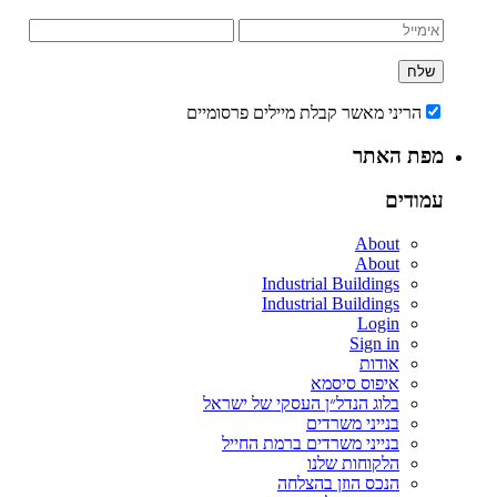
הריני מאשר קבלת מיילים פרסומיים
מפת האתר
עמודים
About
About
Industrial Buildings
Industrial Buildings
Login
Sign in
אודות
איפוס סיסמא
בלוג הנדל״ן העסקי של ישראל
בנייני משרדים
בנייני משרדים ברמת החייל
הלקוחות שלנו
הנכס הוזן בהצלחה