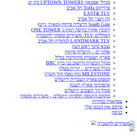
מגדלי אפטאון UPTOWN TOWERS בת ים
פרוייקט ToHa תל אביב
EAST
&
TLV
דה וינצ׳י תל אביב
South Gate הרצליה פיתוח (סאות׳ גייט)
רוגובין אקרו בורסה רמת גן ONE TOWER
הסוללים TLV. משרדים ומסחר להשכרה
LANDMARK TLV לנדמרק תל-אביב
נצבא סיטי ראש העין
אלוני ים – הרצליה פיתוח
פארק תעשייה מתקדמת בגליל
מגדל הכשרת היישוב בני ברק BBC
מגדל משרדים – קרית מטלון
MILESTONE נווה נאמן הוד השרון
קמפוס פארק העברית ירושלים
אינפיניטי פארק רעננה
מגדל הר חוצבים ירושלים
מתחם התנופה תלפיות ירושלים – משרדים ומסחר
עסקאות נבחרות
פרסם את הנכס שלך
כניסה