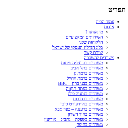
תפריט
עמוד הבית
אודות
מי אנחנו ?
השירותים המקצועיים
הלקוחות שלנו
בלוג הנדל״ן העסקי של ישראל
יצירת קשר
משרדים להשכרה
משרדים בהרצליה פיתוח
משרדים בתל אביב
משרדים ברמת גן
משרדים ברמת החייל
משרדים בבני ברק – BBC
משרדים בפתח תקווה
משרדים בנתניה פולג
משרדים ברחובות
משרדים באיירפורט סיטי
משרדים ברעננה – כפר סבא
משרדים בהוד השרון
משרדים בשפלה – נתב״ג – מודיעין
משרדים בחיפה